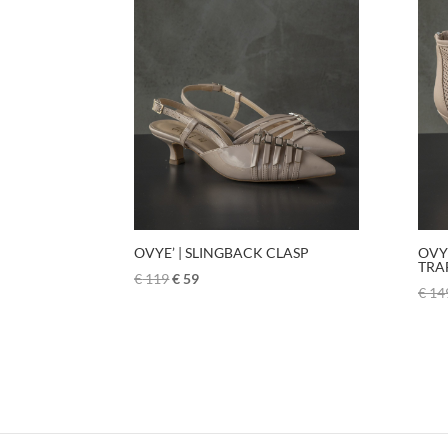
OVYE’ | SLINGBACK CLASP
OVY
TRA
€
119
€
59
€
14