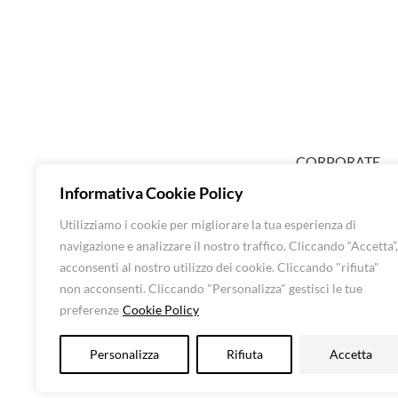
CORPORATE
ABOUT EXTRA
Informativa Cookie Policy
SHOP DONNA
Utilizziamo i cookie per migliorare la tua esperienza di
SHOP UOMO
navigazione e analizzare il nostro traffico. Cliccando “Accetta”,
BRANDS
acconsenti al nostro utilizzo dei cookie. Cliccando "rifiuta"
CONTATTI
non acconsenti. Cliccando "Personalizza" gestisci le tue
preferenze
Cookie Policy
Luna Srl – All rights 
Personalizza
Rifiuta
Accetta
CF: 016248505