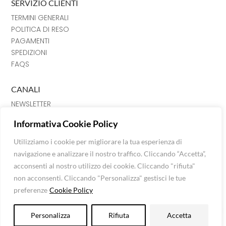
SERVIZIO CLIENTI
TERMINI GENERALI
POLITICA DI RESO
PAGAMENTI
SPEDIZIONI
FAQS
CANALI
NEWSLETTER
INSTRAGRAM
Informativa Cookie Policy
FACEBOOK
CHAT
Utilizziamo i cookie per migliorare la tua esperienza di
navigazione e analizzare il nostro traffico. Cliccando “Accetta”,
Luna Srl © Extra Fashion Stores 2026
acconsenti al nostro utilizzo dei cookie. Cliccando "rifiuta"
Via Mazzini n. 120, C. Fiorentino, 52043 (AR)
non acconsenti. Cliccando "Personalizza" gestisci le tue
P.I: 01624850515 -
info@extrafashionstores.com
preferenze
Cookie Policy
Privacy Policy
-
Cookie Policy
Personalizza
Rifiuta
Accetta