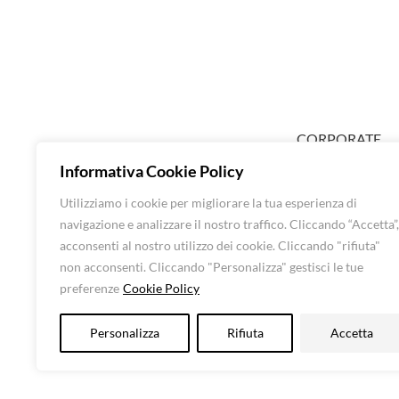
CORPORATE
ABOUT EXTRA
Informativa Cookie Policy
SHOP DONNA
Utilizziamo i cookie per migliorare la tua esperienza di
SHOP UOMO
navigazione e analizzare il nostro traffico. Cliccando “Accetta”,
BRANDS
CONTATTI
acconsenti al nostro utilizzo dei cookie. Cliccando "rifiuta"
non acconsenti. Cliccando "Personalizza" gestisci le tue
preferenze
Cookie Policy
Luna Srl – All rights 
Personalizza
Rifiuta
Accetta
CF: 016248505