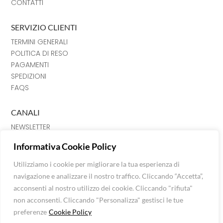
CONTATTI
SERVIZIO CLIENTI
TERMINI GENERALI
POLITICA DI RESO
PAGAMENTI
SPEDIZIONI
FAQS
CANALI
NEWSLETTER
INSTRAGRAM
Informativa Cookie Policy
FACEBOOK
CHAT
Utilizziamo i cookie per migliorare la tua esperienza di
navigazione e analizzare il nostro traffico. Cliccando “Accetta”,
Luna Srl © Extra Fashion Stores 2026
acconsenti al nostro utilizzo dei cookie. Cliccando "rifiuta"
Via Mazzini n. 120, C. Fiorentino, 52043 (AR)
non acconsenti. Cliccando "Personalizza" gestisci le tue
P.I: 01624850515 -
info@extrafashionstores.com
preferenze
Cookie Policy
Privacy Policy
-
Cookie Policy