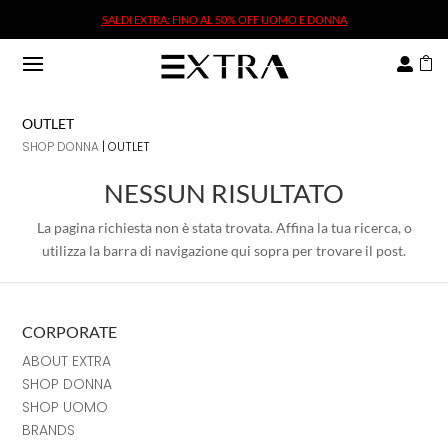
SALDI EXTRA: FINO AL 50% OFF UOMO E DONNA
SALDI EXTRA: FINO AL 50% OFF UOMO E DONNA


OUTLET
SHOP DONNA
| OUTLET
NESSUN RISULTATO
La pagina richiesta non è stata trovata. Affina la tua ricerca, o
utilizza la barra di navigazione qui sopra per trovare il post.
CORPORATE
ABOUT EXTRA
SHOP DONNA
SHOP UOMO
BRANDS