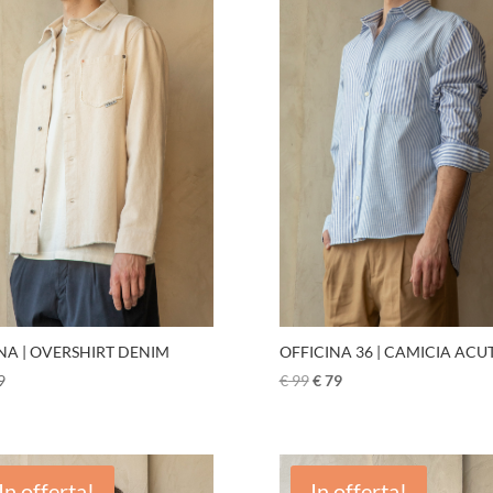
OFFICINA 36 | CAMICIA ACU
NA | OVERSHIRT DENIM
€
99
€
79
9
In offerta!
In offerta!