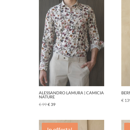
ALESSANDRO LAMURA | CAMICIA
BER
NATURE
€
13
€
99
€
39
In offerta!