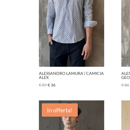
ALESSANDRO LAMURA | CAMICIA
ALE
ALEX
GEO
€
89
€
36
€
86
In offerta!