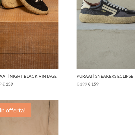
PURAAI | SNEAKERS ECLIPSE
AAI | NIGHT BLACK VINTAGE
€
199
€
159
9
€
159
In offerta!