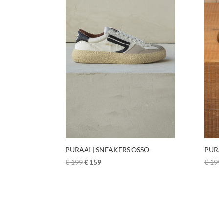
PURAAI | SNEAKERS OSSO
PUR
€
199
€
159
€
19