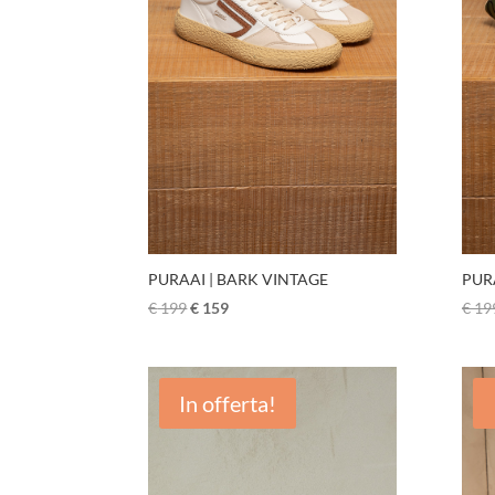
PURAAI | BARK VINTAGE
PUR
€
199
€
159
€
19
In offerta!