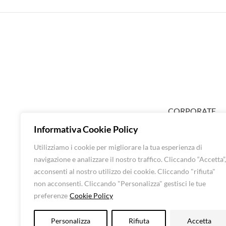
CORPORATE
ABOUT EXTRA
Informativa Cookie Policy
SHOP DONNA
Utilizziamo i cookie per migliorare la tua esperienza di
SHOP UOMO
navigazione e analizzare il nostro traffico. Cliccando “Accetta”,
BRANDS
acconsenti al nostro utilizzo dei cookie. Cliccando "rifiuta"
CONTATTI
non acconsenti. Cliccando "Personalizza" gestisci le tue
preferenze
Cookie Policy
Luna Srl – All rights 
Personalizza
Rifiuta
Accetta
CF: 016248505