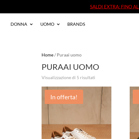
SALDI EXTRA: FINO 
SALDI EXTRA: FINO 
DONNA
UOMO
BRANDS
DONNA
UOMO
BRANDS
Home
/ Puraai uomo
PURAAI UOMO
Visualizzazione di 5 risultati
In offerta!