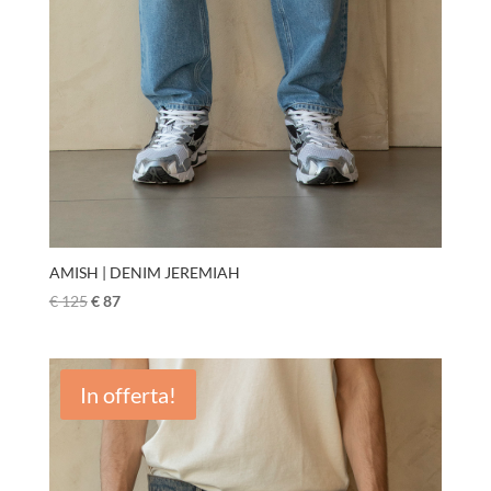
AMISH | DENIM JEREMIAH
€
125
€
87
In offerta!