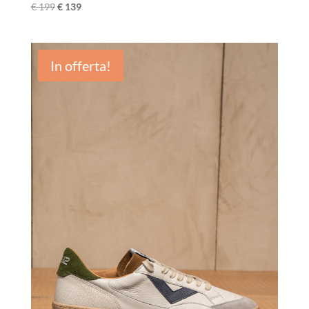
€
199
€
139
In offerta!