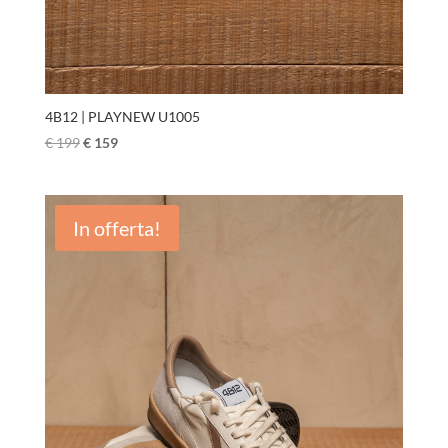
4B12 | PLAYNEW U1005
€
199
€
159
In offerta!