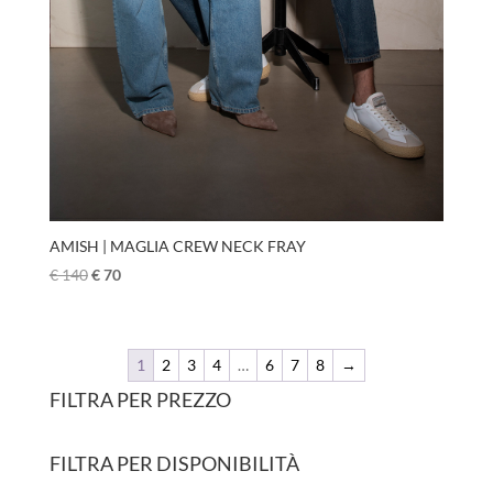
AMISH | MAGLIA CREW NECK FRAY
€
140
€
70
1
2
3
4
…
6
7
8
→
FILTRA PER PREZZO
FILTRA PER DISPONIBILITÀ