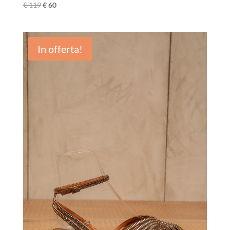
€
119
€
60
In offerta!