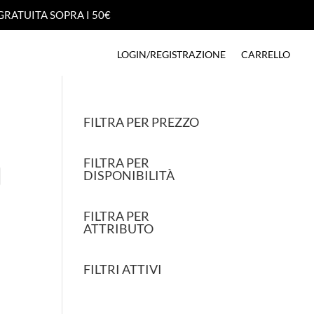
GRATUITA SOPRA I 50€
GRATUITA SOPRA I 50€
LOGIN/REGISTRAZIONE
CARRELLO
LOGIN/REGISTRAZIONE
CARRELLO
FILTRA PER PREZZO
FILTRA PER
DISPONIBILITÀ
FILTRA PER
ATTRIBUTO
FILTRI ATTIVI