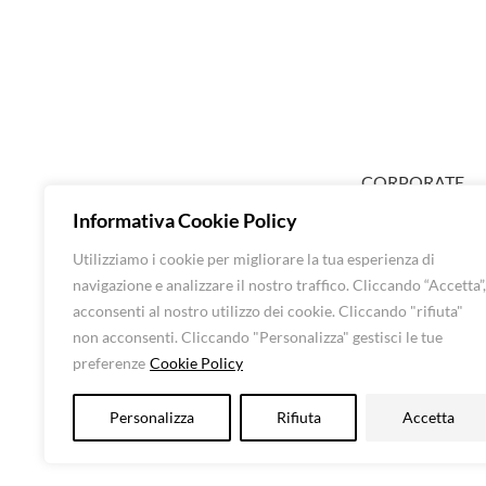
CORPORATE
ABOUT EXTRA
Informativa Cookie Policy
SHOP DONNA
Utilizziamo i cookie per migliorare la tua esperienza di
SHOP UOMO
navigazione e analizzare il nostro traffico. Cliccando “Accetta”,
BRANDS
acconsenti al nostro utilizzo dei cookie. Cliccando "rifiuta"
CONTATTI
non acconsenti. Cliccando "Personalizza" gestisci le tue
preferenze
Cookie Policy
Luna Srl – All rights 
Personalizza
Rifiuta
Accetta
CF: 016248505