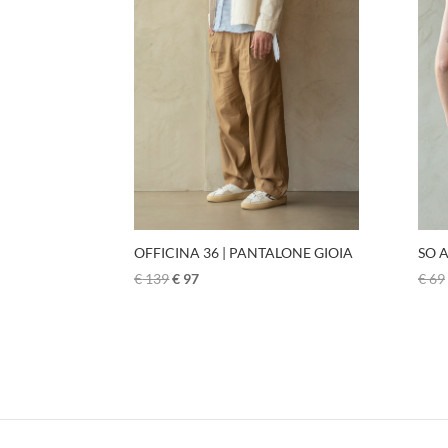
SO A
OFFICINA 36 | PANTALONE GIOIA
€
69
€
139
€
97