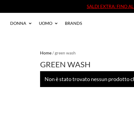
SALDI EXTRA: FINO 
SALDI EXTRA: FINO 
DONNA
UOMO
BRANDS
DONNA
UOMO
BRANDS
Home
/ green wash
GREEN WASH
Non è stato trovato nessun prodotto ch