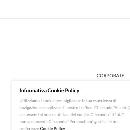
CORPORATE
ABOUT EXTRA
Informativa Cookie Policy
SHOP DONNA
SHOP UOMO
Utilizziamo i cookie per migliorare la tua esperienza di
BRANDS
navigazione e analizzare il nostro traffico. Cliccando “Accetta”,
CONTATTI
acconsenti al nostro utilizzo dei cookie. Cliccando "rifiuta"
non acconsenti. Cliccando "Personalizza" gestisci le tue
preferenze
Cookie Policy