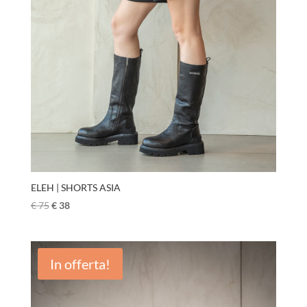
ELEH | SHORTS ASIA
€
75
€
38
In offerta!