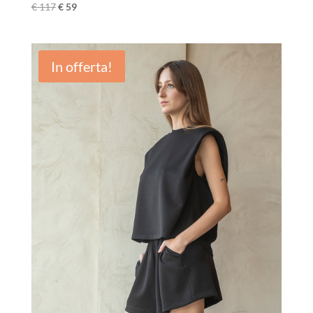
€
117
€
59
In offerta!