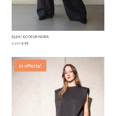
ELEH | ECOFUR NORA
€
297
€
99
In offerta!