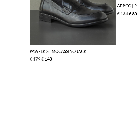
AT.P.CO | 
€
134
€
80
PAWELK’S | MOCASSINO JACK
€
179
€
143