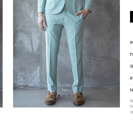
I
P
S
R
N
I
r
a