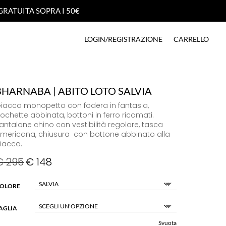
GRATUITA SOPRA I 50€
GRATUITA SOPRA I 50€
LOGIN/REGISTRAZIONE
CARRELLO
LOGIN/REGISTRAZIONE
CARRELLO
BHARNABA | ABITO LOTO SALVIA
iacca monopetto con fodera in fantasia,
ochette abbinata, bottoni in ferro ricamati.
antalone chino con vestibilità regolare, tasca
mericana, chiusura con bottone abbinato alla
iacca.
€
295
€
148
OLORE
AGLIA
Svuota