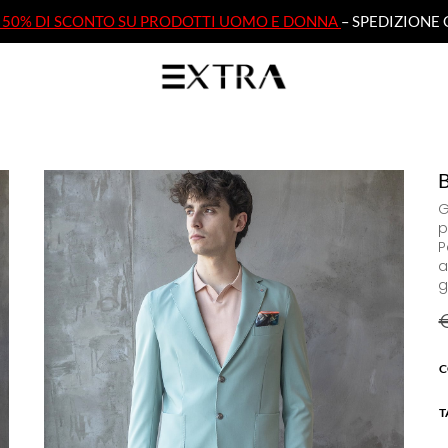
AL 50% DI SCONTO SU PRODOTTI UOMO E DONNA
– SPEDIZIONE 
AL 50% DI SCONTO SU PRODOTTI UOMO E DONNA
– SPEDIZIONE 
G
p
P
a
g
C
T