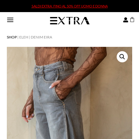
SALDI EXTRA: FINO AL 50% OFF UOMO E DONNA
SALDI EXTRA: FINO AL 50% OFF UOMO E DONNA


SHOP
| ELEH | DENIM EIRA