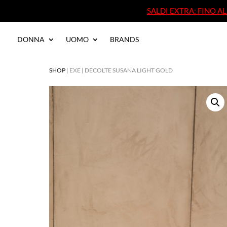
SALDI EXTRA: FINO 
SALDI EXTRA: FINO 
DONNA
UOMO
BRANDS
DONNA
UOMO
BRANDS
SHOP
| EXE | DECOLTE SUSANA LIGHT GOLD