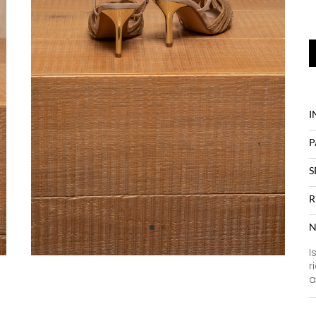
I
P
S
R
N
I
r
a