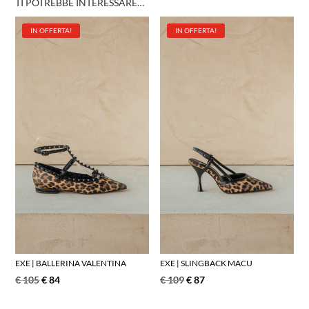
TI POTREBBE INTERESSARE…
IN OFFERTA!
IN OFFERTA!
EXE | BALLERINA VALENTINA
EXE | SLINGBACK MACU
€
105
€
84
€
109
€
87