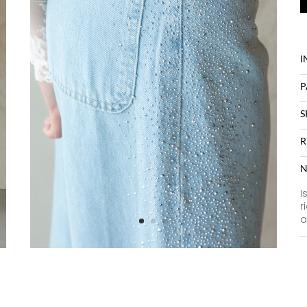
I
P
S
R
N
I
r
a