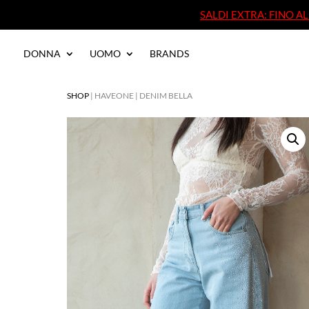
SALDI EXTRA: FINO 
SALDI EXTRA: FINO 
DONNA
UOMO
BRANDS
DONNA
UOMO
BRANDS
SHOP
| HAVEONE | DENIM BELLA