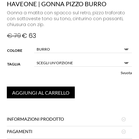
HAVEONE | GONNA PIZZO BURRO
Gonna a matita con spacco sul retro, pizzo traforato
con sottoveste tono su tono, cinturino con passanti,
chiusura con zip.
€
79
€
63
COLORE
TAGLIA
Svuota
AGGIUNGI AL CARRELLO
INFORMAZIONI PRODOTTO
PAGAMENTI