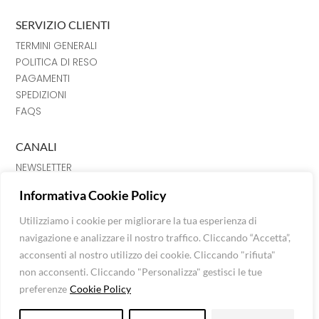
SERVIZIO CLIENTI
TERMINI GENERALI
POLITICA DI RESO
PAGAMENTI
SPEDIZIONI
FAQS
CANALI
NEWSLETTER
INSTRAGRAM
Informativa Cookie Policy
FACEBOOK
CHAT
Utilizziamo i cookie per migliorare la tua esperienza di
navigazione e analizzare il nostro traffico. Cliccando “Accetta”,
Luna Srl © Extra Fashion Stores 2026
acconsenti al nostro utilizzo dei cookie. Cliccando "rifiuta"
Via Mazzini n. 120, C. Fiorentino, 52043 (AR)
non acconsenti. Cliccando "Personalizza" gestisci le tue
P.I: 01624850515 -
info@extrafashionstores.com
preferenze
Cookie Policy
Privacy Policy
-
Cookie Policy