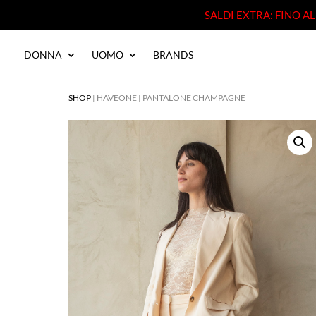
SALDI EXTRA: FINO 
SALDI EXTRA: FINO 
DONNA
UOMO
BRANDS
DONNA
UOMO
BRANDS
SHOP
| HAVEONE | PANTALONE CHAMPAGNE