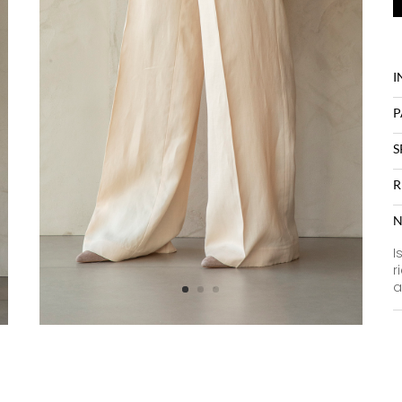
I
P
S
R
N
I
r
a