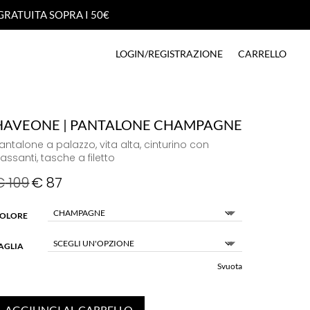
GRATUITA SOPRA I 50€
GRATUITA SOPRA I 50€
LOGIN/REGISTRAZIONE
CARRELLO
LOGIN/REGISTRAZIONE
CARRELLO
HAVEONE | PANTALONE CHAMPAGNE
antalone a palazzo, vita alta, cinturino con
assanti, tasche a filetto
€
109
€
87
OLORE
AGLIA
Svuota
AGGIUNGI AL CARRELLO