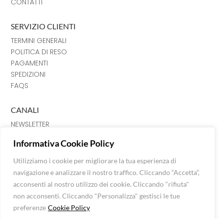
CONTATTI
SERVIZIO CLIENTI
TERMINI GENERALI
POLITICA DI RESO
PAGAMENTI
SPEDIZIONI
FAQS
CANALI
NEWSLETTER
INSTRAGRAM
Informativa Cookie Policy
FACEBOOK
CHAT
Utilizziamo i cookie per migliorare la tua esperienza di
navigazione e analizzare il nostro traffico. Cliccando “Accetta”,
Luna Srl © Extra Fashion Stores 2026
acconsenti al nostro utilizzo dei cookie. Cliccando "rifiuta"
Via Mazzini n. 120, C. Fiorentino, 52043 (AR)
non acconsenti. Cliccando "Personalizza" gestisci le tue
P.I: 01624850515 -
info@extrafashionstores.com
preferenze
Cookie Policy
Privacy Policy
-
Cookie Policy