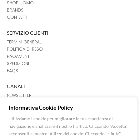
SHOP UOMO
BRANDS
CONTATTI
SERVIZIO CLIENTI
TERMINI GENERALI
POLITICA DI RESO
PAGAMENTI
SPEDIZIONI
FAQS
CANALI
NEWSLETTER
INSTRAGRAM
Informativa Cookie Policy
FACEBOOK
CHAT
Utilizziamo i cookie per migliorare la tua esperienza di
navigazione e analizzare il nostro traffico. Cliccando “Accetta”,
Luna Srl © Extra Fashion Stores 2026
acconsenti al nostro utilizzo dei cookie. Cliccando "rifiuta"