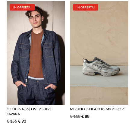
IN OFFERTA!
IN OFFERTA!
OFFICINA 36 | OVER SHIRT
MIZUNO | SNEAKERS MXR SPORT
FAVARA
€
110
€
88
€
155
€
93