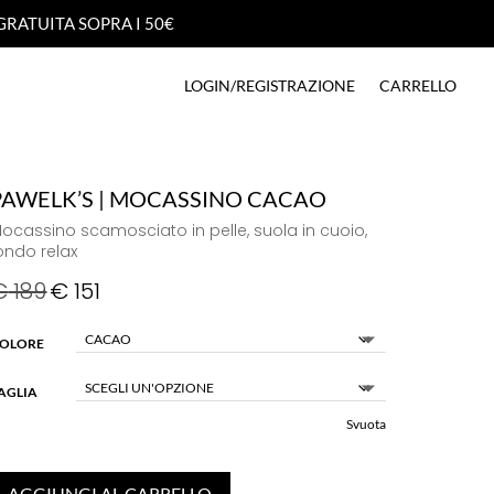
GRATUITA SOPRA I 50€
GRATUITA SOPRA I 50€
LOGIN/REGISTRAZIONE
CARRELLO
LOGIN/REGISTRAZIONE
CARRELLO
PAWELK’S | MOCASSINO CACAO
ocassino scamosciato in pelle, suola in cuoio,
ondo relax
€
189
€
151
OLORE
AGLIA
Svuota
AGGIUNGI AL CARRELLO