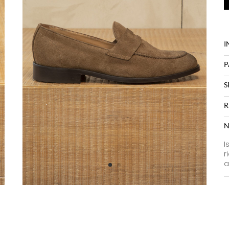
I
P
S
R
N
I
r
a