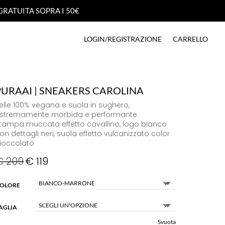
GRATUITA SOPRA I 50€
GRATUITA SOPRA I 50€
LOGIN/REGISTRAZIONE
CARRELLO
LOGIN/REGISTRAZIONE
CARRELLO
PURAAI | SNEAKERS CAROLINA
elle 100% vegana e suola in sughero,
stremamente morbida e performante.
tampa muccata effetto cavallino, logo bianco
on dettagli neri, suola effetto vulcanizzato color
ioccolato
€
209
€
119
OLORE
AGLIA
Svuota