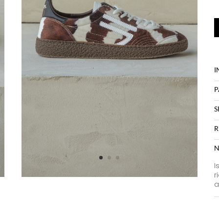
I
P
S
R
N
I
r
a