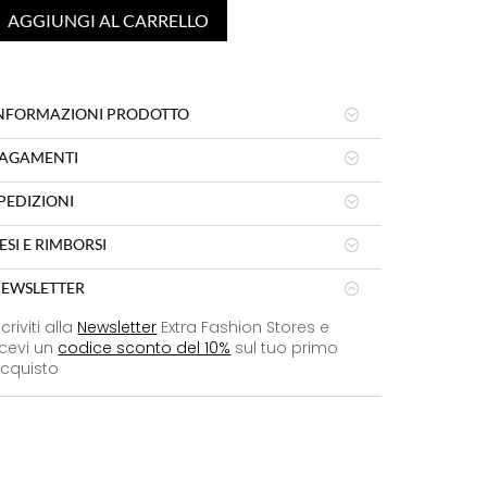
AGGIUNGI AL CARRELLO
NFORMAZIONI PRODOTTO
AGAMENTI
PEDIZIONI
ESI E RIMBORSI
EWSLETTER
scriviti alla
Newsletter
Extra Fashion Stores e
icevi un
codice sconto del 10%
sul tuo primo
cquisto