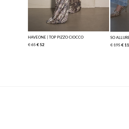
HAVEONE | TOP PIZZO CIOCCO
SO ALLURE
€
65
€
52
€
195
€
11