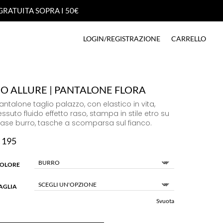
GRATUITA SOPRA I 50€
GRATUITA SOPRA I 50€
LOGIN/REGISTRAZIONE
CARRELLO
LOGIN/REGISTRAZIONE
CARRELLO
SO ALLURE | PANTALONE FLORA
antalone taglio palazzo, con elastico in vita,
essuto fluido effetto raso, stampa in stile etro su
ase burro, tasche a scomparsa sul fianco.
€
195
OLORE
AGLIA
Svuota