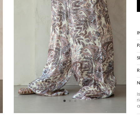
I
P
S
R
N
I
r
a