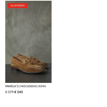
IN OFFERTA!
PAWELK’S | MOCASSINO JOHN
€
179
€
143