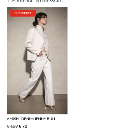
TI POTREBBE INTERESSARE…
IN OFFERTA!
AMISH | DENIM JENNY BULL
€
139
€
70