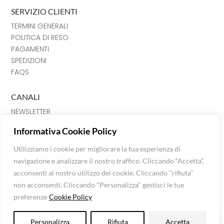
SERVIZIO CLIENTI
TERMINI GENERALI
POLITICA DI RESO
PAGAMENTI
SPEDIZIONI
FAQS
CANALI
NEWSLETTER
INSTRAGRAM
Informativa Cookie Policy
FACEBOOK
CHAT
Utilizziamo i cookie per migliorare la tua esperienza di
navigazione e analizzare il nostro traffico. Cliccando “Accetta”,
Luna Srl © Extra Fashion Stores 2026
acconsenti al nostro utilizzo dei cookie. Cliccando "rifiuta"
Via Mazzini n. 120, C. Fiorentino, 52043 (AR)
non acconsenti. Cliccando "Personalizza" gestisci le tue
P.I: 01624850515 -
info@extrafashionstores.com
preferenze
Cookie Policy
Privacy Policy
-
Cookie Policy
Personalizza
Rifiuta
Accetta