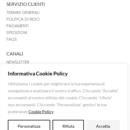
SERVIZIO CLIENTI
TERMINI GENERALI
POLITICA DI RESO
PAGAMENTI
SPEDIZIONI
FAQS
CANALI
NEWSLETTER
INSTRAGRAM
Informativa Cookie Policy
FACEBOOK
CHAT
Utilizziamo i cookie per migliorare la tua esperienza di
navigazione e analizzare il nostro traffico. Cliccando “Accetta”,
Luna Srl © Extra Fashion Stores 2026
acconsenti al nostro utilizzo dei cookie. Cliccando "rifiuta"
Via Mazzini n. 120, C. Fiorentino, 52043 (AR)
non acconsenti. Cliccando "Personalizza" gestisci le tue
P.I: 01624850515 -
info@extrafashionstores.com
preferenze
Cookie Policy
Privacy Policy
-
Cookie Policy
Personalizza
Rifiuta
Accetta