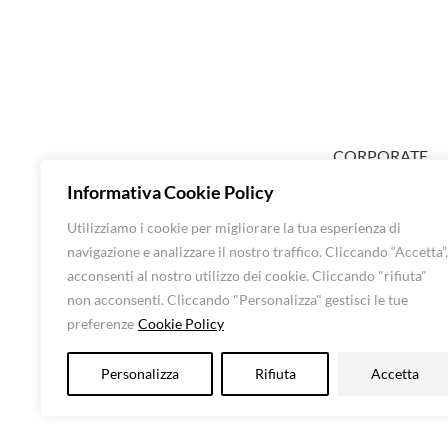
CORPORATE
ABOUT EXTRA
Informativa Cookie Policy
SHOP DONNA
Utilizziamo i cookie per migliorare la tua esperienza di
SHOP UOMO
navigazione e analizzare il nostro traffico. Cliccando “Accetta”,
BRANDS
CONTATTI
acconsenti al nostro utilizzo dei cookie. Cliccando "rifiuta"
non acconsenti. Cliccando "Personalizza" gestisci le tue
preferenze
Cookie Policy
Luna Srl – All rights 
Personalizza
Rifiuta
Accetta
CF: 016248505