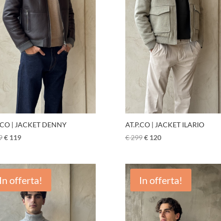
.CO | JACKET DENNY
AT.P.CO | JACKET ILARIO
9
€
119
€
299
€
120
In offerta!
In offerta!