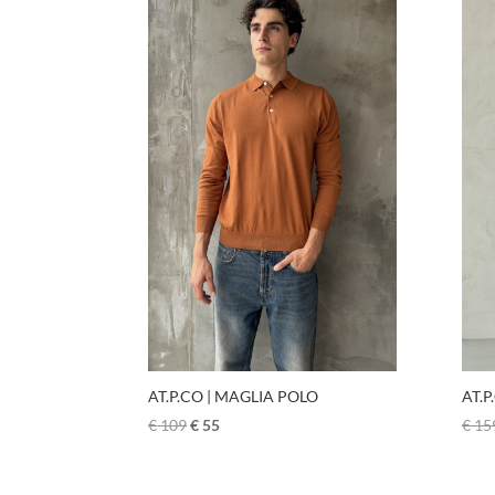
AT.P.CO | MAGLIA POLO
AT.
€
109
€
55
€
15