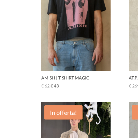
AT.P
AMISH | T-SHIRT MAGIC
€
26
€
62
€
43
In offerta!