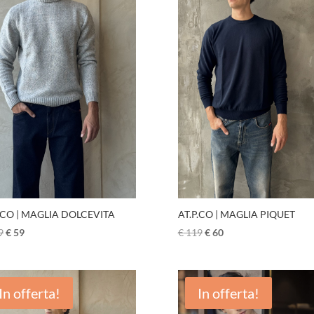
.CO | MAGLIA DOLCEVITA
AT.P.CO | MAGLIA PIQUET
9
€
59
€
119
€
60
In offerta!
In offerta!