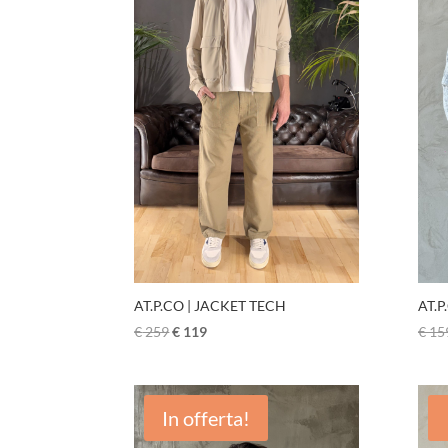
AT.P.CO | JACKET TECH
AT.P
€
259
€
119
€
15
In offerta!