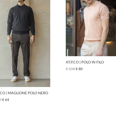
AT.P.CO | POLO IN FILO
€
134
€
80
P.CO | MAGLIONE POLO NERO
9
€
64