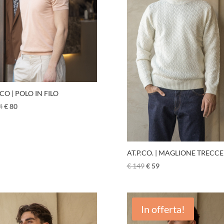
.CO | POLO IN FILO
4
€
80
AT.P.CO. | MAGLIONE TRECCE
€
149
€
59
In offerta!