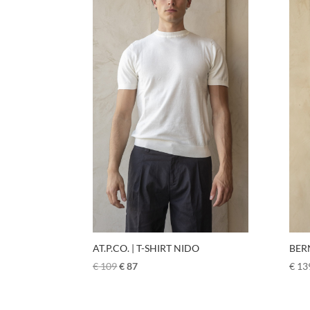
AT.P.CO. | T-SHIRT NIDO
BER
€
109
€
87
€
13