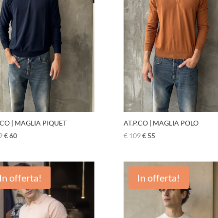
.CO | MAGLIA PIQUET
AT.P.CO | MAGLIA POLO
9
€
60
€
109
€
55
In offerta!
In offerta!