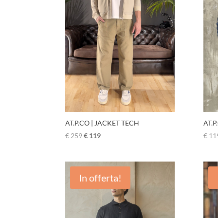
AT.P.CO | JACKET TECH
AT.P
€
259
€
119
€
11
In offerta!