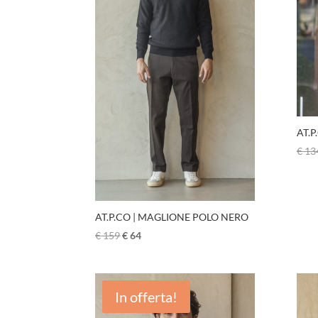
AT.P
€
13
AT.P.CO | MAGLIONE POLO NERO
€
159
€
64
In offerta!