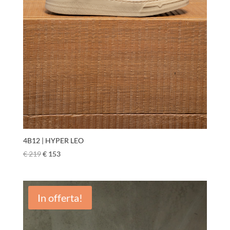
4B12 | HYPER LEO
€
219
€
153
In offerta!