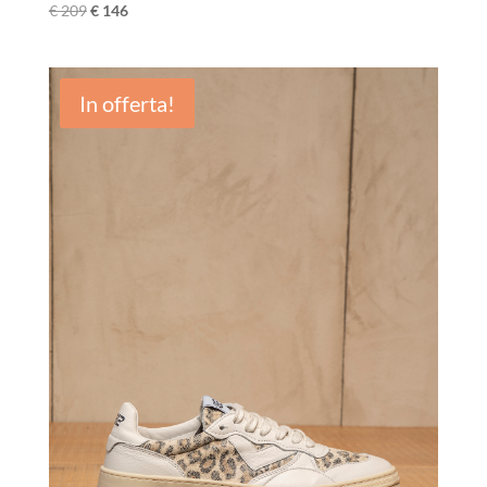
€
209
€
146
In offerta!