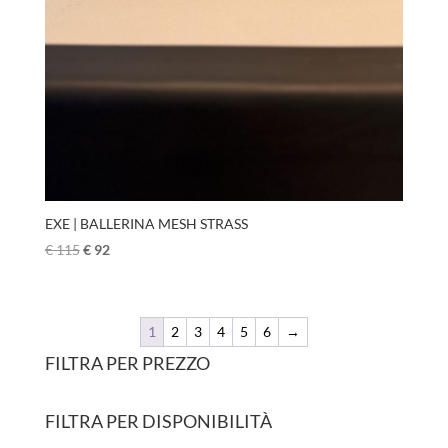
EXE | BALLERINA MESH STRASS
€
115
€
92
1
2
3
4
5
6
→
FILTRA PER PREZZO
FILTRA PER DISPONIBILITÀ