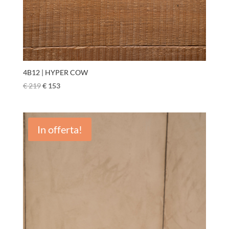
4B12 | HYPER COW
€
219
€
153
In offerta!