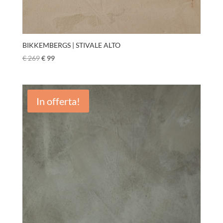
BIKKEMBERGS | STIVALE ALTO
€
269
€
99
In offerta!