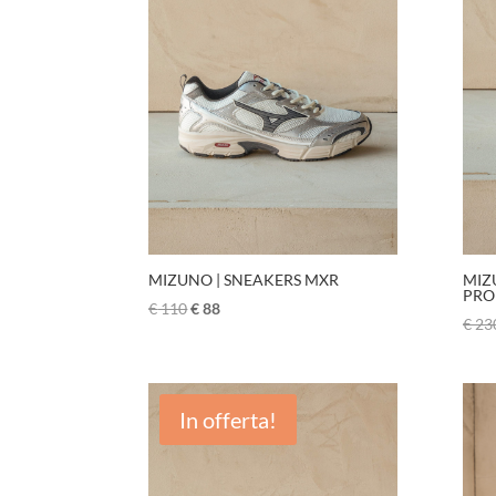
MIZUNO | SNEAKERS MXR
MIZ
PRO
€
110
€
88
€
23
In offerta!