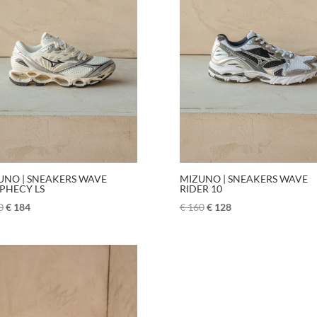
UNO | SNEAKERS WAVE
MIZUNO | SNEAKERS WAVE
PHECY LS
RIDER 10
0
€
184
€
160
€
128