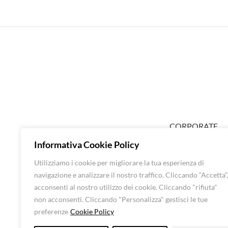
CORPORATE
ABOUT EXTRA
Informativa Cookie Policy
SHOP DONNA
Utilizziamo i cookie per migliorare la tua esperienza di
SHOP UOMO
navigazione e analizzare il nostro traffico. Cliccando “Accetta”,
BRANDS
acconsenti al nostro utilizzo dei cookie. Cliccando "rifiuta"
CONTATTI
non acconsenti. Cliccando "Personalizza" gestisci le tue
preferenze
Cookie Policy
Luna Srl – All rights 