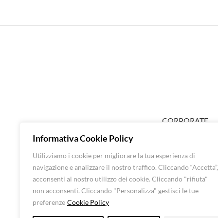
CORPORATE
ABOUT EXTRA
Informativa Cookie Policy
SHOP DONNA
Utilizziamo i cookie per migliorare la tua esperienza di
SHOP UOMO
navigazione e analizzare il nostro traffico. Cliccando “Accetta”,
BRANDS
acconsenti al nostro utilizzo dei cookie. Cliccando "rifiuta"
CONTATTI
non acconsenti. Cliccando "Personalizza" gestisci le tue
preferenze
Cookie Policy
Luna Srl – All rights 