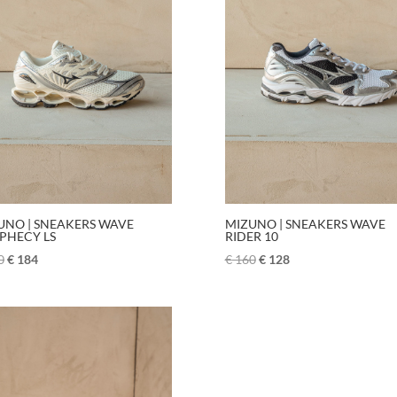
UNO | SNEAKERS WAVE
MIZUNO | SNEAKERS WAVE
PHECY LS
RIDER 10
0
€
184
€
160
€
128