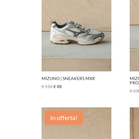
MIZUNO | SNEAKERS MXR
MIZ
PRO
€
110
€
88
€
23
In offerta!