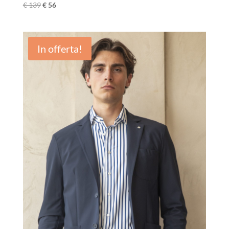
€
139
€
56
In offerta!