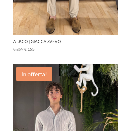
AT.P.CO | GIACCA SVEVO
€
259
€
155
In offerta!