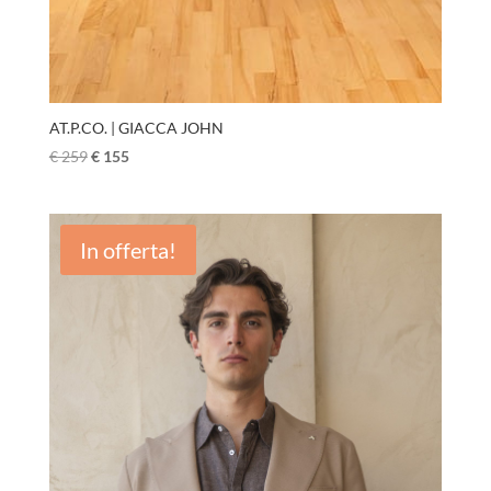
AT.P.CO. | GIACCA JOHN
€
259
€
155
In offerta!