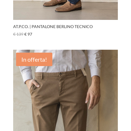
AT.P.CO. | PANTALONE BERLINO TECNICO
€
139
€
97
In offerta!