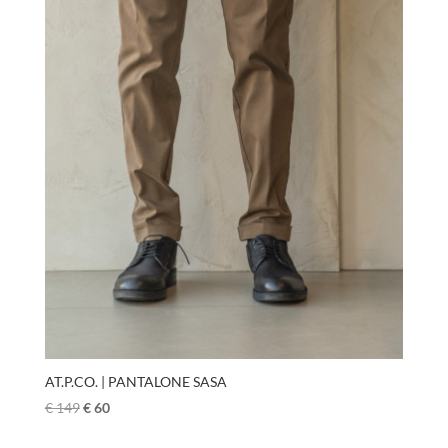
AT.P.CO. | PANTALONE SASA
€
149
€
60