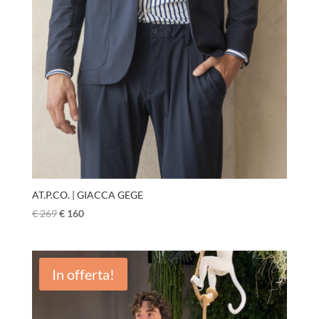
AT.P.CO. | GIACCA GEGE
€
269
€
160
In offerta!