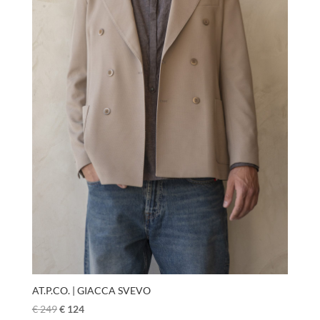
AT.P.CO. | GIACCA SVEVO
€
249
€
124