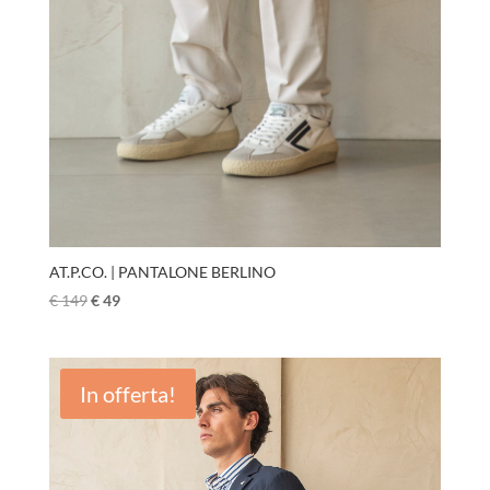
AT.P.CO. | PANTALONE BERLINO
€
149
€
49
In offerta!