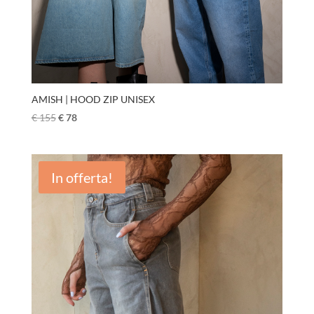
AMISH | HOOD ZIP UNISEX
€
155
€
78
In offerta!