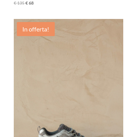
€
135
€
68
In offerta!