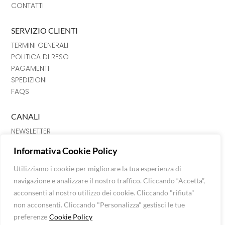
CONTATTI
SERVIZIO CLIENTI
TERMINI GENERALI
POLITICA DI RESO
PAGAMENTI
SPEDIZIONI
FAQS
CANALI
NEWSLETTER
INSTRAGRAM
Informativa Cookie Policy
FACEBOOK
CHAT
Utilizziamo i cookie per migliorare la tua esperienza di
navigazione e analizzare il nostro traffico. Cliccando “Accetta”,
Luna Srl © Extra Fashion Stores 2026
acconsenti al nostro utilizzo dei cookie. Cliccando "rifiuta"
Via Mazzini n. 120, C. Fiorentino, 52043 (AR)
non acconsenti. Cliccando "Personalizza" gestisci le tue
P.I: 01624850515 -
info@extrafashionstores.com
preferenze
Cookie Policy