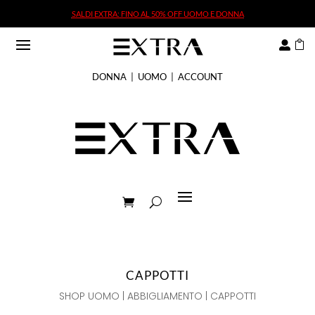
SALDI EXTRA: FINO AL 50% OFF UOMO E DONNA
SALDI EXTRA: FINO AL 50% OFF UOMO E DONNA


DONNA
|
UOMO
|
ACCOUNT
CAPPOTTI
SHOP UOMO
|
ABBIGLIAMENTO
| CAPPOTTI