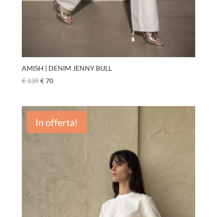
AMISH | DENIM JENNY BULL
€
139
€
70
In offerta!