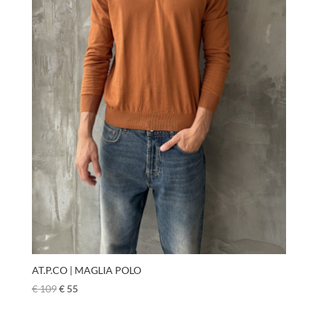
AT.P.CO | MAGLIA POLO
€
109
€
55