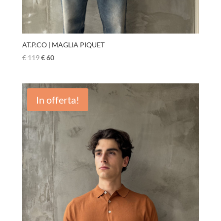
AT.P.CO | MAGLIA PIQUET
€
119
€
60
In offerta!