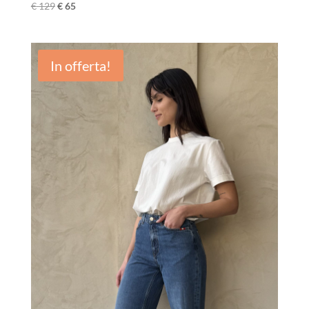
€
129
€
65
In offerta!