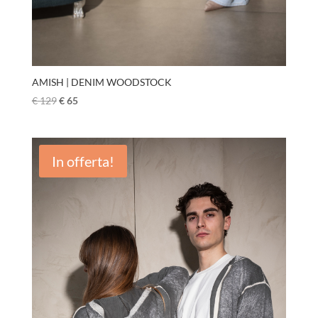
AMISH | DENIM WOODSTOCK
€
129
€
65
In offerta!