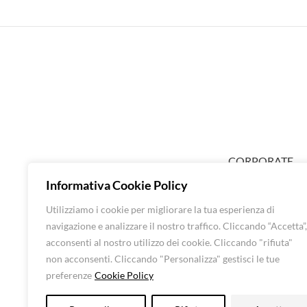
CORPORATE
ABOUT EXTRA
Informativa Cookie Policy
SHOP DONNA
Utilizziamo i cookie per migliorare la tua esperienza di
SHOP UOMO
navigazione e analizzare il nostro traffico. Cliccando “Accetta”,
BRANDS
acconsenti al nostro utilizzo dei cookie. Cliccando "rifiuta"
CONTATTI
non acconsenti. Cliccando "Personalizza" gestisci le tue
preferenze
Cookie Policy
Luna Srl – All rights 