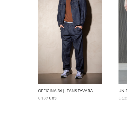
UNI
OFFICINA 36 | JEANS FAVARA
€
13
€
139
€
83