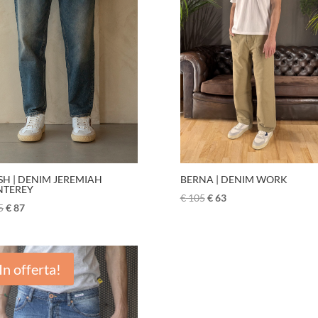
BERNA | DENIM WORK
SH | DENIM JEREMIAH
TEREY
€
105
€
63
5
€
87
In offerta!