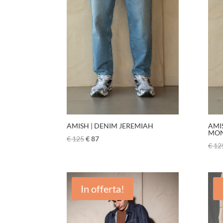
AMISH | DENIM JEREMIAH
AMI
MON
€
125
€
87
€
12
In offerta!