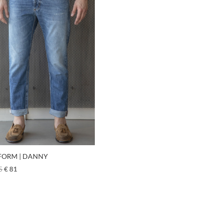
FORM | DANNY
5
€
81