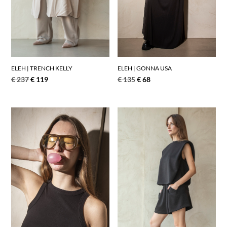
ELEH | TRENCH KELLY
ELEH | GONNA USA
€
237
€
119
€
135
€
68