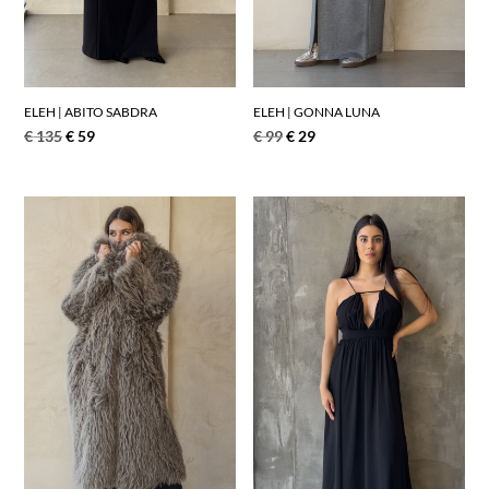
ELEH | ABITO SABDRA
ELEH | GONNA LUNA
€
135
€
59
€
99
€
29