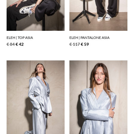
ELEH | PANTALONE ASIA
ELEH | TOP ASIA
€
117
€
59
€
84
€
42