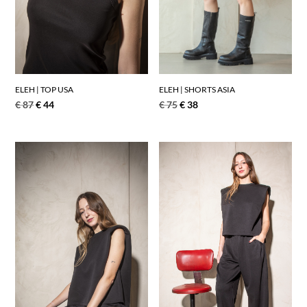
ELEH | SHORTS ASIA
ELEH | TOP USA
€
75
€
38
€
87
€
44