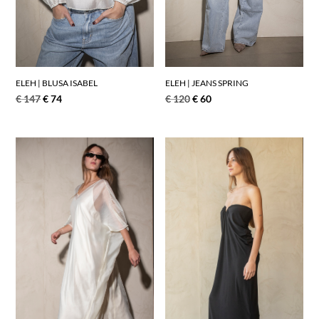
ELEH | BLUSA ISABEL
ELEH | JEANS SPRING
€
147
€
74
€
120
€
60