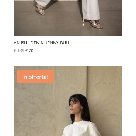
AMISH | DENIM JENNY BULL
€
139
€
70
In offerta!