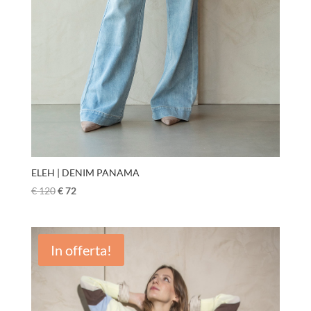
ELEH | DENIM PANAMA
€
120
€
72
In offerta!