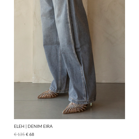
ELEH | DENIM EIRA
€
135
€
68