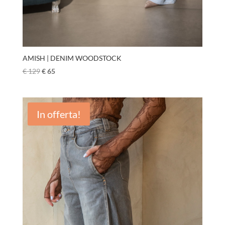
AMISH | DENIM WOODSTOCK
€
129
€
65
In offerta!