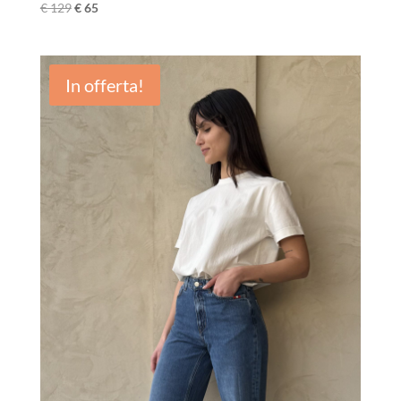
€
129
€
65
In offerta!