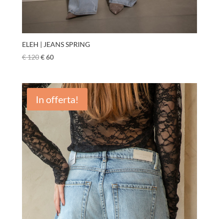
ELEH | JEANS SPRING
€
120
€
60
In offerta!